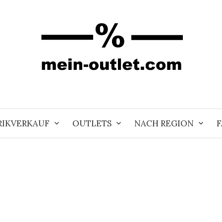
RIKVERKAUF
OUTLETS
NACH REGION
F