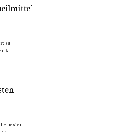
eilmittel
it zu
n k...
sten
die besten
n ...