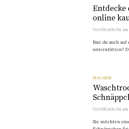
Entdecke 
online ka
Veröffentlicht
am
Bist du auch auf
unterstützen? Die
MAGAZIN
Waschtroc
Schnäppc
Veröffentlicht
am
Sie möchten ein
Schnäppchen find