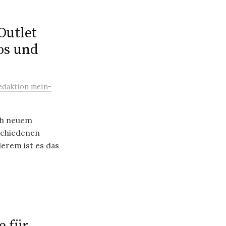
utlet
fos und
edaktion mein-
ch neuem
schiedenen
erem ist es das
e für