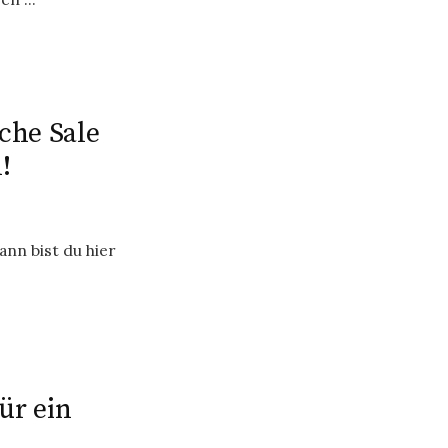
iche Sale
!
nn bist du hier
ür ein