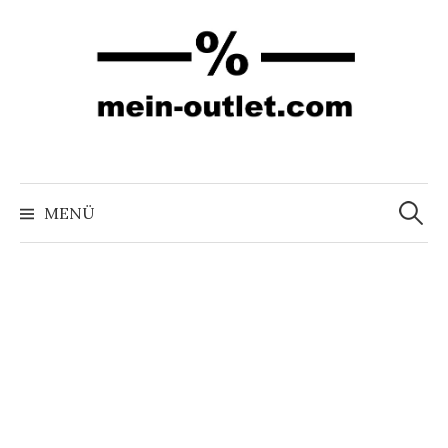
Springe
zum
Inhalt
Suchen
nach:
MENÜ