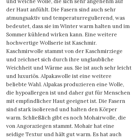
und weiche Wolle, die sich sehr angenehm auf
der Haut anfühlt. Die Fasern sind auch sehr
atmungsaktiv und temperaturregulierend, was
bedeutet, dass sie im Winter warm halten und im
Sommer kühlend wirken kann. Eine weitere
hochwertige Wollserie ist Kaschmir.
Kaschmirwolle stammt von der Kaschmirziege
und zeichnet sich durch ihre unglaubliche
Weichheit und Wärme aus. Sie ist auch sehr leicht
und luxuriös. Alpakawolle ist eine weitere
beliebte Wahl. Alpakas produzieren eine Wolle,
die hypoallergen ist und daher gut für Menschen
mit empfindlicher Haut geeignet ist. Die Fasern
sind stark isolierend und halten den Körper
warm. Schließlich gibt es noch Mohairwolle, die
von Angoraziegen stammt. Mohair hat eine
seidige Textur und hält gut warm. Es hat auch