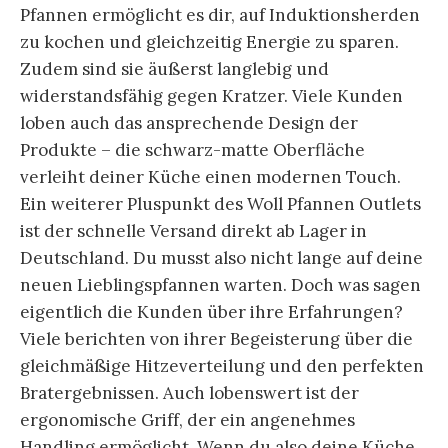
Pfannen ermöglicht es dir, auf Induktionsherden
zu kochen und gleichzeitig Energie zu sparen.
Zudem sind sie äußerst langlebig und
widerstandsfähig gegen Kratzer. Viele Kunden
loben auch das ansprechende Design der
Produkte – die schwarz-matte Oberfläche
verleiht deiner Küche einen modernen Touch.
Ein weiterer Pluspunkt des Woll Pfannen Outlets
ist der schnelle Versand direkt ab Lager in
Deutschland. Du musst also nicht lange auf deine
neuen Lieblingspfannen warten. Doch was sagen
eigentlich die Kunden über ihre Erfahrungen?
Viele berichten von ihrer Begeisterung über die
gleichmäßige Hitzeverteilung und den perfekten
Bratergebnissen. Auch lobenswert ist der
ergonomische Griff, der ein angenehmes
Handling ermöglicht. Wenn du also deine Küche