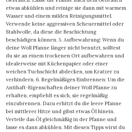
Gebrauch: Lasse die Pfanne nach dem Gebrauch
etwas abkühlen und reinige sie dann mit warmem
Wasser und einem milden Reinigungsmittel.
Verwende keine aggressiven Scheuermittel oder
Stahlwolle, da diese die Beschichtung
beschädigen können. 5. Aufbewahrung: Wenn du
deine Woll Pfanne länger nicht benutzt, solltest
du sie an einem trockenen Ort aufbewahren und
idealerweise mit Küchenpapier oder einer
weichen Tuchschicht abdecken, um Kratzer zu
verhindern. 6. Regelmäßiges Einbrennen: Um die
Antihaft-Eigenschaften deiner Woll Pfanne zu
erhalten, empfiehlt es sich, sie regelmäßig
einzubrennen. Dazu erhitzt du die leere Pfanne
bei mittlerer Hitze und gibst etwas Öl hinein.
Verteile das Öl gleichmäßig in der Pfanne und
lasse es dann abkühlen. Mit diesen Tipps wirst du