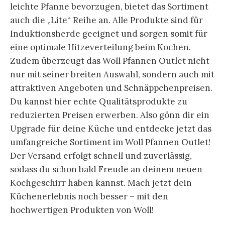
leichte Pfanne bevorzugen, bietet das Sortiment
auch die „Lite“ Reihe an. Alle Produkte sind für
Induktionsherde geeignet und sorgen somit für
eine optimale Hitzeverteilung beim Kochen.
Zudem überzeugt das Woll Pfannen Outlet nicht
nur mit seiner breiten Auswahl, sondern auch mit
attraktiven Angeboten und Schnäppchenpreisen.
Du kannst hier echte Qualitätsprodukte zu
reduzierten Preisen erwerben. Also gönn dir ein
Upgrade für deine Küche und entdecke jetzt das
umfangreiche Sortiment im Woll Pfannen Outlet!
Der Versand erfolgt schnell und zuverlässig,
sodass du schon bald Freude an deinem neuen
Kochgeschirr haben kannst. Mach jetzt dein
Küchenerlebnis noch besser – mit den
hochwertigen Produkten von Woll!