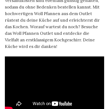
Versandkosten sind ebenfalls günstig gehalten,
sodass du ohne Bedenken bestellen kannst. Mit
hochwertigen Woll Pfannen aus dem Outlet
rüstest du deine Küche auf und erleichterst dir
das Kochen. Worauf wartest du noch? Besuche
das Woll Pfannen Outlet und entdecke die
Vielfalt an erstklassigem Kochgeschirr. Deine
Küche wird es dir danken!