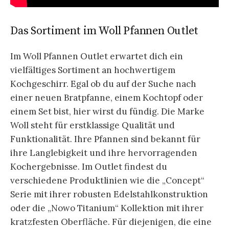
Das Sortiment im Woll Pfannen Outlet
Im Woll Pfannen Outlet erwartet dich ein
vielfältiges Sortiment an hochwertigem
Kochgeschirr. Egal ob du auf der Suche nach
einer neuen Bratpfanne, einem Kochtopf oder
einem Set bist, hier wirst du fündig. Die Marke
Woll steht für erstklassige Qualität und
Funktionalität. Ihre Pfannen sind bekannt für
ihre Langlebigkeit und ihre hervorragenden
Kochergebnisse. Im Outlet findest du
verschiedene Produktlinien wie die „Concept“
Serie mit ihrer robusten Edelstahlkonstruktion
oder die „Nowo Titanium“ Kollektion mit ihrer
kratzfesten Oberfläche. Für diejenigen, die eine