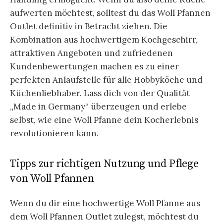
aufwerten möchtest, solltest du das Woll Pfannen
Outlet definitiv in Betracht ziehen. Die
Kombination aus hochwertigem Kochgeschirr,
attraktiven Angeboten und zufriedenen
Kundenbewertungen machen es zu einer
perfekten Anlaufstelle für alle Hobbyköche und
Küchenliebhaber. Lass dich von der Qualität
„Made in Germany“ überzeugen und erlebe
selbst, wie eine Woll Pfanne dein Kocherlebnis
revolutionieren kann.
Tipps zur richtigen Nutzung und Pflege
von Woll Pfannen
Wenn du dir eine hochwertige Woll Pfanne aus
dem Woll Pfannen Outlet zulegst, möchtest du