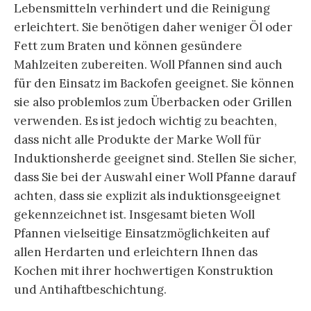
Lebensmitteln verhindert und die Reinigung
erleichtert. Sie benötigen daher weniger Öl oder
Fett zum Braten und können gesündere
Mahlzeiten zubereiten. Woll Pfannen sind auch
für den Einsatz im Backofen geeignet. Sie können
sie also problemlos zum Überbacken oder Grillen
verwenden. Es ist jedoch wichtig zu beachten,
dass nicht alle Produkte der Marke Woll für
Induktionsherde geeignet sind. Stellen Sie sicher,
dass Sie bei der Auswahl einer Woll Pfanne darauf
achten, dass sie explizit als induktionsgeeignet
gekennzeichnet ist. Insgesamt bieten Woll
Pfannen vielseitige Einsatzmöglichkeiten auf
allen Herdarten und erleichtern Ihnen das
Kochen mit ihrer hochwertigen Konstruktion
und Antihaftbeschichtung.