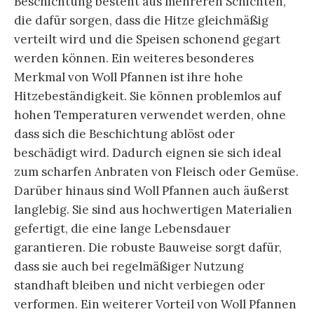
Beschichtung besteht aus mehreren Schichten,
die dafür sorgen, dass die Hitze gleichmäßig
verteilt wird und die Speisen schonend gegart
werden können. Ein weiteres besonderes
Merkmal von Woll Pfannen ist ihre hohe
Hitzebeständigkeit. Sie können problemlos auf
hohen Temperaturen verwendet werden, ohne
dass sich die Beschichtung ablöst oder
beschädigt wird. Dadurch eignen sie sich ideal
zum scharfen Anbraten von Fleisch oder Gemüse.
Darüber hinaus sind Woll Pfannen auch äußerst
langlebig. Sie sind aus hochwertigen Materialien
gefertigt, die eine lange Lebensdauer
garantieren. Die robuste Bauweise sorgt dafür,
dass sie auch bei regelmäßiger Nutzung
standhaft bleiben und nicht verbiegen oder
verformen. Ein weiterer Vorteil von Woll Pfannen