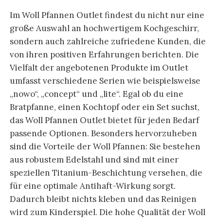
Im Woll Pfannen Outlet findest du nicht nur eine
große Auswahl an hochwertigem Kochgeschirr,
sondern auch zahlreiche zufriedene Kunden, die
von ihren positiven Erfahrungen berichten. Die
Vielfalt der angebotenen Produkte im Outlet
umfasst verschiedene Serien wie beispielsweise
„nowo“, „concept“ und „lite“. Egal ob du eine
Bratpfanne, einen Kochtopf oder ein Set suchst,
das Woll Pfannen Outlet bietet für jeden Bedarf
passende Optionen. Besonders hervorzuheben
sind die Vorteile der Woll Pfannen: Sie bestehen
aus robustem Edelstahl und sind mit einer
speziellen Titanium-Beschichtung versehen, die
für eine optimale Antihaft-Wirkung sorgt.
Dadurch bleibt nichts kleben und das Reinigen
wird zum Kinderspiel. Die hohe Qualität der Woll