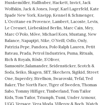
Hunkemöller, Hallhuber, Hackett, Invict, Jack
Wolfskin, Jack & Jones, Joop!, Karl Lagerfeld, Kate
Spade New York, Kneipp, Kennel & Schmenger,
L`Occitane en Provence, Lambert, Lacoste, Levis,
Le Creuset, Liebeskind Berlin, Marc Cain, Mey,
Marc O´Polo, Möve, Michael Kors, Mustang, New
Balance, Napapijri, Nike, O´Neill, Odlo, Only,
Patrizia Pepe, Pandora, Polo Ralph Lauren, Petit
Bateau, Prada, Petrol Industries, Puma, Rituals,
Rich & Royals, Rösle, S`Oliver,
Samsonite,Salamander, Seidensticker, Scotch &
Soda, Seiko, Skagen, SET, Skechers, Sigikid, Street
One, Superdry, Strellson, Swarovski, Tefal, Ted
Baker, The North Face, Tiger of Sweden, Thomas
Sabo, Tommy Hilfiger, Timberland, Tom Tailor
Kids, Tom Tailor, Triumph, Tumi, Under Armour,
UGG, Versace, Vera Moda, Villeroy & Boch, Watch