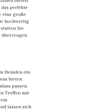
ionen bieten.
 das perfekte
e eine große
iv hochwertig
statten Sie
d überzeugen
um Hemden ein
ens bieten
nlass passen.
es Treffen mit
hrem
nd lassen sich