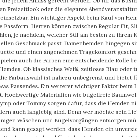
 die jedem Anlass gerecht werden. Ob für das Busi
en Freizeitlook oder die elegante Abendveranstalt
g einsetzbar. Ein wichtiger Aspekt beim Kauf von He
e Passform. Herren können zwischen Regular Fit, Sl
hlen, je nachdem, welcher Stil am besten zu ihrem
uellen Geschmack passt. Damenhemden hingegen sin
ouette und einen angenehmen Tragekomfort geschni
pielen auch die Farben eine entscheidende Rolle b
Hemdes. Ob klassisches Weiß, zeitloses Blau oder t
die Farbauswahl ist nahezu unbegrenzt und bietet f
as Passendes. Ein weiterer wichtiger Faktor beim
ät. Hochwertige Materialien wie bügelfreie Baumwol
ymp oder Tommy sorgen dafür, dass die Hemden ni
dern auch langlebig sind. Denn wer möchte sein Li
enigen Wäschen und Bügelvorgängen entsorgen mü
nd kann gesagt werden, dass Hemden ein unverzi