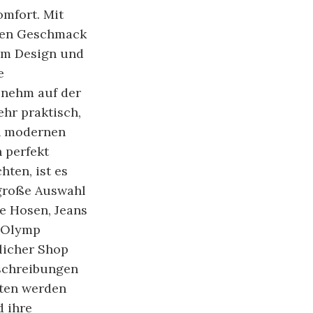
omfort. Mit
eden Geschmack
em Design und
e
enehm auf der
ehr praktisch,
an modernen
n perfekt
ten, ist es
 große Auswahl
e Hosen, Jeans
 Olymp
tlicher Shop
eschreibungen
tten werden
d ihre