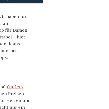
ir haben für
l an
 ob für Damen
rtabel – hier
sen, Jeans
modernes
ops.
 und
Outlets
hen Preisen
für Herren und
icht nur ein