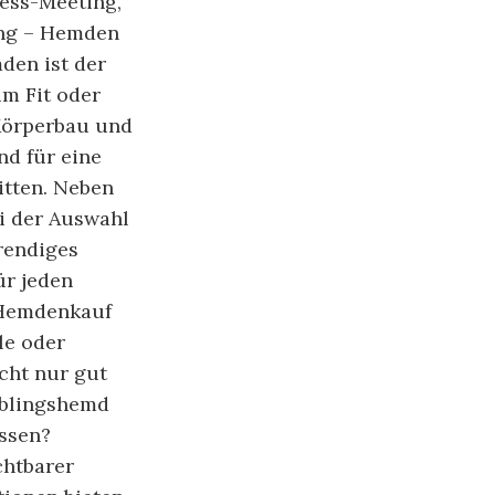
ness-Meeting,
ung – Hemden
mden ist der
im Fit oder
 Körperbau und
d für eine
tten. Neben
ei der Auswahl
rendiges
ür jeden
 Hemdenkauf
le oder
cht nur gut
eblingshemd
ssen?
chtbarer