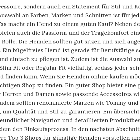
ssoire, sondern auch ein Statement für Stil und K
Auswahl an Farben, Marken und Schnitten ist für j
Was macht ein Hemd zu einem guten Kauf? Neben d
spielen auch die Passform und der Tragekomfort ein
 Rolle. Die Hemden sollten gut sitzen und sich ang
 Ein bügelfreies Hemd ist gerade für Berufstätige s
und einfach zu pflegen ist. Zudem ist die Auswahl 
lim Fit oder Regular Fit vielfältig, sodass jeder sei
d finden kann. Wenn Sie Hemden online kaufen möch
ichtigen Shop zu finden. Ein guter Shop bietet eine
 Herren und Damen sowie passende Accessoires wi
Zudem sollten renommierte Marken wie Tommy und
, um Qualität und Stil zu garantieren. Ein übersich
reundlicher Navigation und detaillierten Produktb
udem den Einkaufsprozess. In den nächsten Abschni
ere Top 3 Shops für günstige Hemden vorstellen un