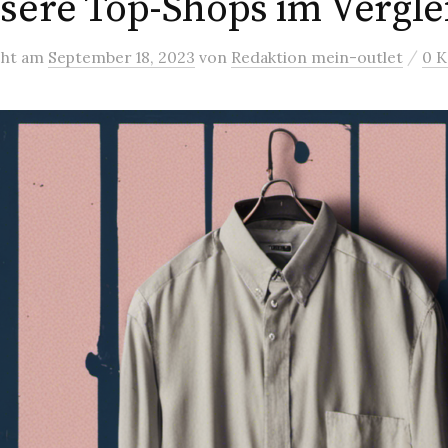
sere Top-Shops im Vergle
/
cht
am
September 18, 2023
von
Redaktion mein-outlet
0 