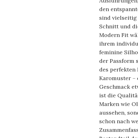
Ausführungen,
den entspannt
sind vielseiti
Schnitt und di
Modern Fit wä
ihrem individ
feminine Silh
der Passform s
des perfekten 
Karomuster – 
Geschmack etw
ist die Qualit
Marken wie Ol
aussehen, son
schon nach w
Zusammenfasse